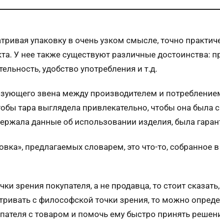
атривая упаковку в очень узком смысле, точно практи
та. У нее также существуют различные достоинства: пр
льность, удобство употребления и т.д.
язующего звена между производителем и потреблением
чтобы тара выглядела привлекательно, чтобы она была
ержала данные об использовании изделия, была гарант
овка», предлагаемых словарем, это что-то, собранное 
ки зрения покупателя, а не продавца, то стоит сказать
тривать с философской точки зрения, то можно опреде
пателя с товаром и помочь ему быстро принять решение