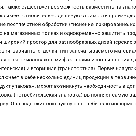
ия. Также существует возможность разместить на упа
вка имеет относительно дешевую стоимость производс
зие постпечатной обработки (тиснение, лакирование, к
ю на магазинных полках и одновременно защитить про
 и широкий простор для разнообразных дизайнерских 
овки, варианты отделки, тип запечатываемого материа
 являются немаловажными факторами использования дан
тельская) и вторичная (транспортная). Первичная упак
аключает в себе несколько единиц продукции в первичн
родукт упакован, может возникнуть необходимость в до
аковка (потребительская упаковка) выполняет самую в
рку. Она содержит всю нужную потребителю информаци