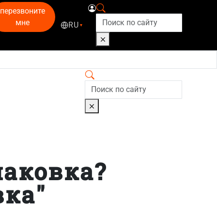
перезвоните
мне
RU
▾
паковка?
вка"