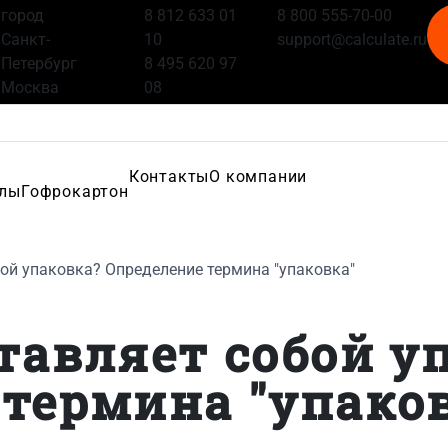
город
8 812 633 01
8 800 555-70-00
Санкт-
10
support@calculate.ru
Петербург
8 495 620 97
Москва
08
Контакты
О компании
алы
Гофрокартон
ой упаковка? Определение термина "упаковка"
тавляет собой у
термина "упако