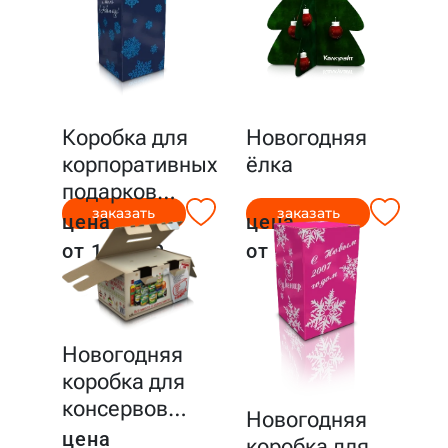
Коробка для
Новогодняя
корпоративных
ёлка
подарков
…
заказать
заказать
цена
цена
от 18,04 ₽
от 9,08 ₽
Новогодняя
коробка для
консервов
…
Новогодняя
цена
коробка для