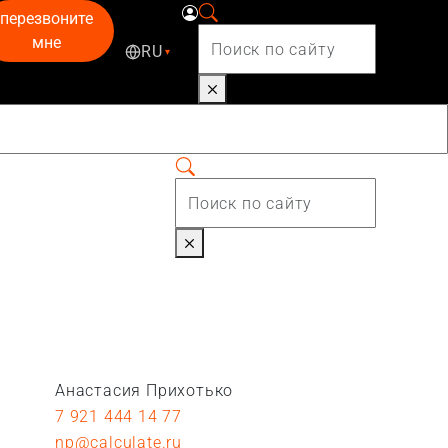
перезвоните
мне
RU
▾
Анастасия Прихотько
7 921 444 14 77
np@calculate.ru