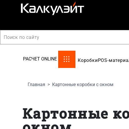
производство картонной упаковки
РАСЧЕТ ONLINE
Коробки
POS-матери
Главная
Картонные коробки с окном
Картонные ко
окном