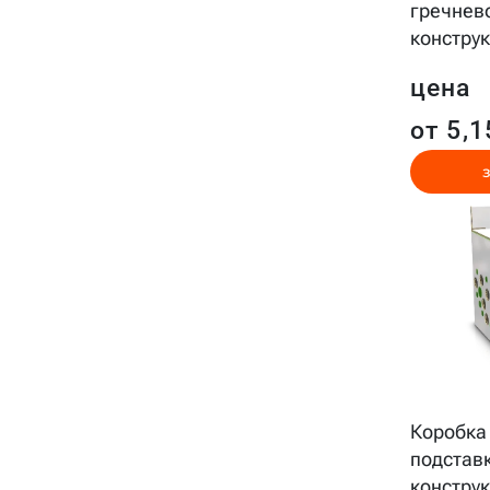
гречнев
конструк
цена
от 5,1
Коробка
подстав
конструк