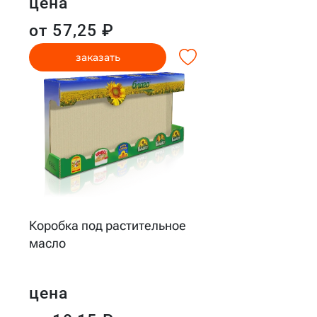
цена
от 57,25 ₽
заказать
Коробка под растительное
масло
цена