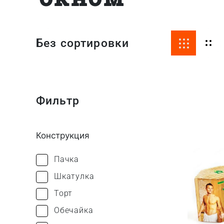
Без сортировки
Фильтр
Конструкция
Пачка
Шкатулка
Торт
Обечайка