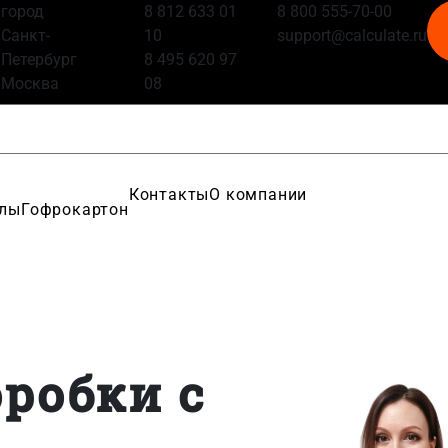
город
8 812 633 01
8 800 555-70-00
Санкт-
10
support@calculate.ru
Петербург
8 495 620 97
Москва
08
Контакты
О компании
алы
Гофрокартон
робки с