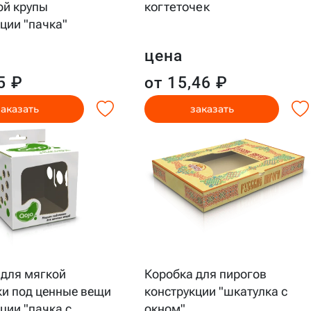
ой крупы
когтеточек
ции "пачка"
цена
5 ₽
от 15,46 ₽
заказать
заказать
 для мягкой
Коробка для пирогов
ки под ценные вещи
конструкции "шкатулка с
ции "пачка с
…
окном"