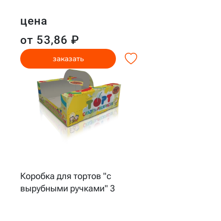
цена
от 53,86 ₽
заказать
Коробка для тортов "с
вырубными ручками" 3