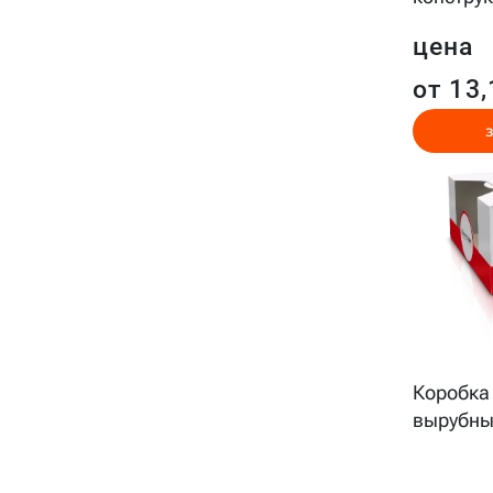
цена
от 13,
Коробка 
вырубны