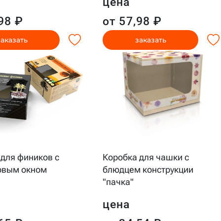
цена
98 ₽
от 57,98 ₽
заказать
заказать
 для фиников с
Коробка для чашки с
овым окном
блюдцем конструкции
"пачка"
цена