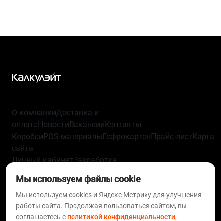
О компании
Доставка и
оплата
Новости
Вакансии
Контакты
Коробки
POS-материалы
Гофрокартон
Прайс-лист
Карта
сайта
Личный кабинет
Разработка
упаковки
Технологии
Политика
Мы используем файлы cookie
конфиденциальности
Пользовательское
соглашение
Согласие на обработку персональных
Мы используем cookies и Яндекс Метрику для улучшения
работы сайта. Продолжая пользоваться сайтом, вы
данных
Политика использования файлов
соглашаетесь с
политикой конфиденциальности
,
cookie
Статьи
FAQ