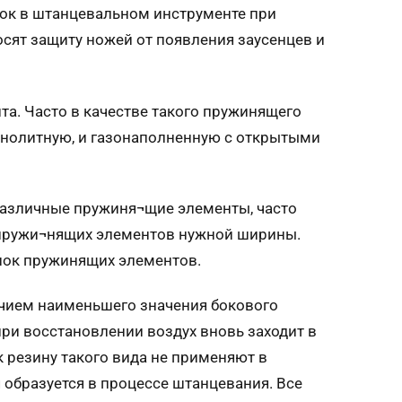
ок в штанцевальном инструменте при
ят защиту ножей от появления заусенцев и
а. Часто в качестве такого пружинящего
онолитную, и газонaполненную с открытыми
 различные пружиня¬щие элементы, часто
у пружи¬нящих элементов нужной ширины.
нок пружинящих элементов.
ичием наименьшего значения бокового
при восстановлении воздух вновь заходит в
 резину такого вида не применяют в
 образуется в процессе штанцевания. Все