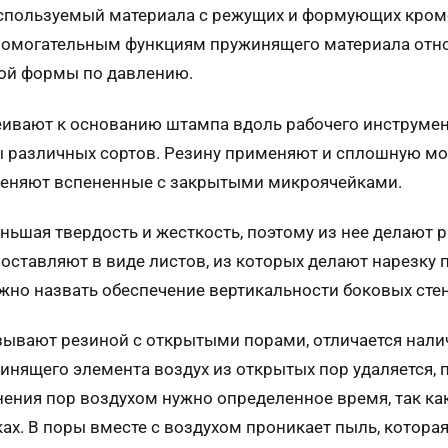
используемый материала с режущих и формующих кром
помогательным функциям пружинящего материала относ
ой формы по давлению.
вают к основанию штампа вдоль рабочего инструмент
ы различных сортов. Резину применяют и сплошную м
меняют вспененные с закрытыми микроячейками.
ньшая твердость и жесткость, поэтому из нее делают
оставляют в виде листов, из которых делают нарезк
но назвать обеспечение вертикальности боковых сте
зывают резиной с открытыми порами, отличается нал
инящего элемента воздух из открытых пор удаляется, 
ения пор воздухом нужно определенное время, так как
. В поры вместе с воздухом проникает пыль, которая