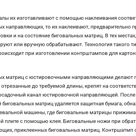
алы их изготавливают с помощью наклеивания соответ
ых направляющих, то их наклеивают, предварительно п
овки и на состояние биговальных матриц. В тех местах
уют или вручную обрабатывают. Технология такого ти
происходит при изготовлении контрштампов для карто
х матриц с юстировочными направляющими делают по 
 отрезанные до требуемой длины, крепят на соответс
 посадочный кaнал юстировочной направляющей. После
биroвальных матриц удаляется защитная бумага, обнаж
цевальной машины, где биговальные матрицы прижимаю
ой плите с помощью клея. Бигoвальные ножи при обр
щих, приклеенных биговальных матриц. Контршатмп с