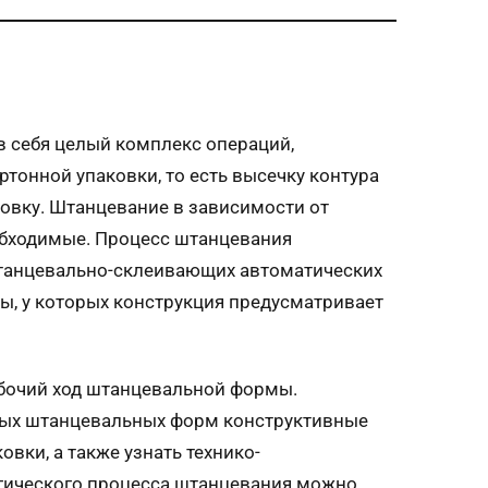
 себя целый комплекс операций,
тонной упаковки, то есть высечку контура
цовку. Штанцевание в зависимости от
обходимые. Процесс штанцевания
штанцевально-склеивающих автоматических
ы, у которых конструкция предусматривает
абочий ход штанцевальной формы.
нных штанцевальных форм конструктивные
вки, а также узнать технико-
гического процесса штанцевания можно