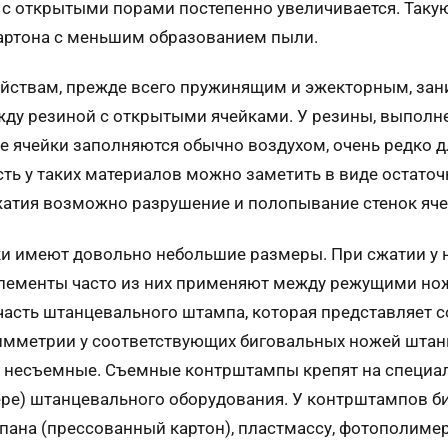
 у с открытыми порами постепенно увеличивается. Таку
артона с меньшим образованием пыли.
ойствам, прежде всего пружинящим и эжекторным, зан
у резиной с открытыми ячейками. У резины, выполнен
 ячейки заполняются обычно воздухом, очень редко дл
сть у таких материалов можно заметить в виде остато
атия возможно разрушение и полопывание стенок яче
и имеют довольно небольшие размеры. При сжатии у 
элементы часто из них применяют между режущими но
часть штанцевального штампа, которая представляет с
симметрии у соответствующих биговальных ножей шта
 несъемные. Съемные контрштампы крепят на специа
ере) штанцевального оборудования. У контрштампов б
пана (прессованный картон), пластмассу, фотополим