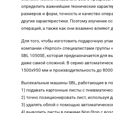
определить важнейшие технические характер
размеров и форм, точность и качество опера
другие характеристики. Поэтому изучение о
операций, а также как они взаимно влияют др
Для того, чтобы изготовить подарочную у
компании «Укрпол» специалистами группы 
SBL
1050SE, которая предназначается для вы
даже самой сложной. В серию автоматичес
1500х950 мм и производительность до 8000 
Высекальные машины
SBL
, работающие в п
1) подавать картонные листы с пневматиче
2) точно позиционировать лист, используя д
3) удалять облой с помощью автоматическо
4) выводить листы в режиме Non-Stop с во