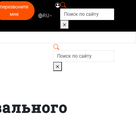
перезвоните
мне
RU
▾
вального