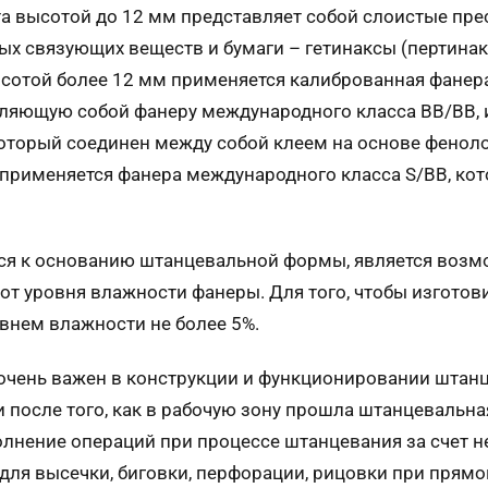
а высотой до 12 мм представляет собой слоистые пр
 связующих веществ и бумаги – гетинаксы (пертинакс
ысотой более 12 мм применяется калиброванная фанера
авляющую собой фанеру международного класса ВВ/ВВ, 
 который соединен между собой клеем на основе фено
применяется фанера международного класса S/BB, кот
ся к основанию штанцевальной формы, является возмо
 от уровня влажности фанеры. Для того, чтобы изгот
внем влажности не более 5%.
очень важен в конструкции и функционировании штан
и после того, как в рабочую зону прошла штанцевальн
лнение операций при процессе штанцевания за счет 
ля высечки, биговки, перфорации, рицовки при прямо