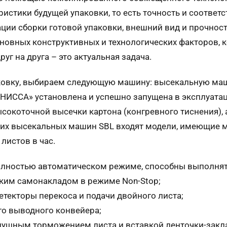
истики будущей упаковки, то есть точность и соотве
ции сборки готовой упаковки, внешний вид и прочност
сновных конструктивных и технологических факторов,
уг на друга – это актуальная задача.
паковку, выбираем следующую машину: высекальную м
«НИССА» установлена и успешно запущена в эксплуат
сокоточной высечки картона (конгревного тиснения), а
ких высекальных машин
SBL
входят модели, имеющие м
листов в час.
олностью автоматическом режиме, способны выполнят
ским самонакладом в режиме Non-Stop;
етекторы перекоса и подачи двойного листа;
го выводного конвейера;
здушным торможением листа и вставкой ленточки-закл