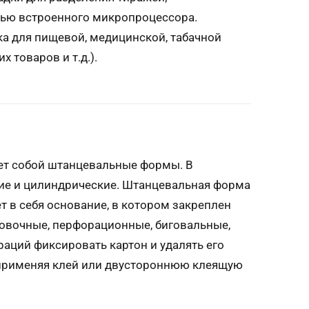
щью встроенного микропроцессора.
ка для пищевой, медицинской, табачной
х товаров и т.д.).
ет собой штанцевальные формы. В
е и цилиндрические. Штанцевальная форма
т в себя основание, в котором закреплен
цовочные, перфорационные, биговальные,
аций фиксировать картон и удалять его
 применяя клей или двустороннюю клеящую