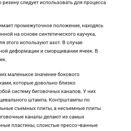
ю резину следует использовать для процесса
имает промежуточное положение, находясь
ной на основе синтетического каучука,
я этого используют азот. В случае
чной деформации и сморщивании ячеек. В
ек.
них маленькое значение бокового
жами, которые довольно близко
обой систему биговочных каналов. У них
нцевального штампа. Контрштампы по
льные съемных плиты, а несъемные плиты
иговочные каналы делают из самых
ерные пластины, слоистые прессо¬ванные