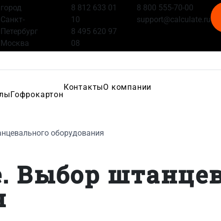
город
8 812 633 01
8 800 555-70-00
Санкт-
10
support@calculate.ru
Петербург
8 495 620 97
Москва
08
Контакты
О компании
алы
Гофрокартон
анцевального оборудования
. Выбор штанце
я