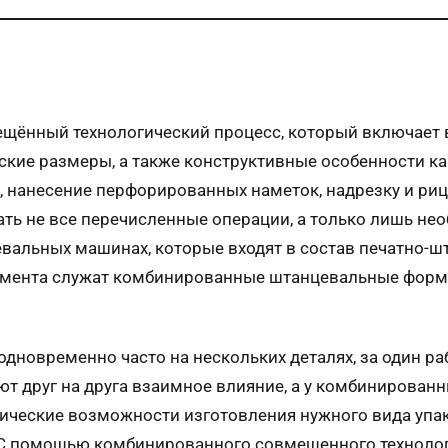
ённый технологический процесс, который включает в
ие размеры, а также конструктивные особенности кар
ке, нанесение перфорированных наметок, надрезку и ри
ть не все перечисленные операции, а только лишь не
евальных машинах, которые входят в состав печатно-
румента служат комбинированные штанцевальные форм
дновременно часто на нескольких деталях, за один р
ют друг на друга взаимное влияние, а у комбинирова
ческие возможности изготовления нужного вида упако
. С помощью комбинированного совмещенного техноло