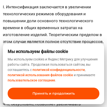
I. Интенсификация заключается в увеличении
технологических режимов оборудования и
повышении доли основного технологического
времени в общих временных затратах на
изготовление изделий. Теоретическим пределом в
этом случае является полное отсутствие процессов,
которые не участвуют в производственном цикле, а
Мы используем файлы cookie
это в принципе невозможно, поскольку для любого
Мы используем cookies и Яндекс Метрику для улучшения
производящего процесса необходимы, хотя и в
работы сайта. Продолжая пользоваться сайтом, вы
очень малом количестве процессы
соглашаетесь с
политикой конфиденциальности
,
политикой использования файлов cookie
и принимаете
непроизводящие, или, как их по-другому называют
пользовательское соглашние
.
вспомогательные процессы. Используя различные
способы, существует возможность совмещать во
Принять и продолжить
времени основные процесс со вспомогательными,
что, безусловно, позволяет увеличивать