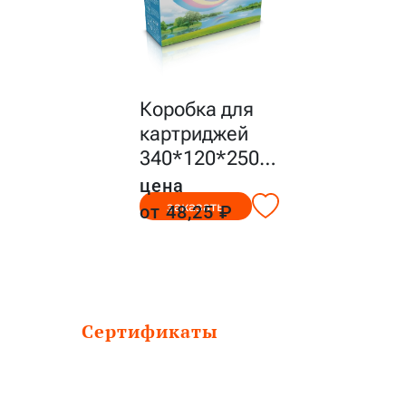
Коробка для
картриджей
340*120*250
…
цена
заказать
от 48,25 ₽
Сертификаты