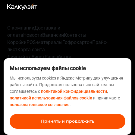
О компании
Доставка и
оплата
Новости
Вакансии
Контакты
Коробки
POS-материалы
Гофрокартон
Прайс-
лист
Карта сайта
Личный кабинет
Разработка
упаковки
Технологии
Политика
Мы используем файлы cookie
конфиденциальности
Пользовательское
соглашение
Согласие на обработку персональных
Мы используем cookies и Яндекс Метрику для улучшения
работы сайта. Продолжая пользоваться сайтом, вы
данных
Политика использования файлов
соглашаетесь с
политикой конфиденциальности
,
cookie
Статьи
FAQ
политикой использования файлов cookie
и принимаете
+7 812 633-01-10
+7 495 620-97-08
support@calculate.ru
пользовательское соглашние
.
8 800 555-70-00
Принять и продолжить