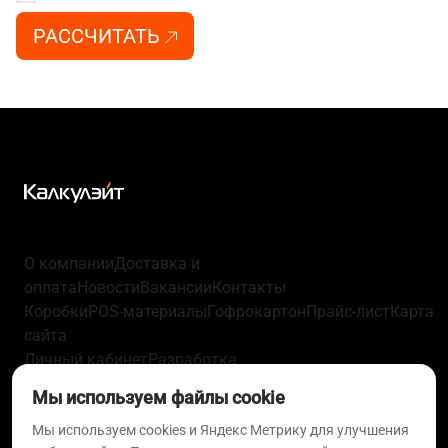
РАССЧИТАТЬ
О компании
Доставка и
оплата
Новости
Вакансии
Контакты
Коробки
POS-материалы
Гофрокартон
Прайс-лист
Карта
сайта
Личный кабинет
Разработка
упаковки
Технологии
Политика
Мы используем файлы cookie
конфиденциальности
Пользовательское
соглашение
Согласие на обработку персональных
Мы используем cookies и Яндекс Метрику для улучшения