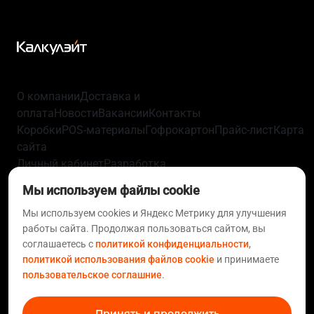
О компании
Доставка и
оплата
Новости
Вакансии
Контакты
Коробки
POS-материалы
Гофрокартон
Прайс-лист
Карта
сайта
Личный кабинет
Разработка
упаковки
Технологии
Политика
Мы используем файлы cookie
конфиденциальности
Пользовательское
соглашение
Мы используем cookies и Яндекс Метрику для улучшения
Согласие на обработку персональных
работы сайта. Продолжая пользоваться сайтом, вы
данных
Политика использования файлов
соглашаетесь с
политикой конфиденциальности
,
cookie
Статьи
FAQ
политикой использования файлов cookie
и принимаете
+7 812 633-01-10
+7 495 620-97-08
support@calculate.ru
пользовательское соглашние
.
8 800 555-70-00
Принять и продолжить