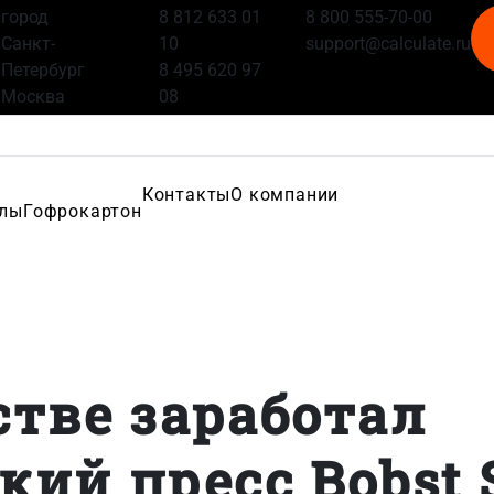
город
8 812 633 01
8 800 555-70-00
Санкт-
10
support@calculate.ru
Петербург
8 495 620 97
Москва
08
Контакты
О компании
алы
Гофрокартон
стве заработал
ий пресс Bobst 