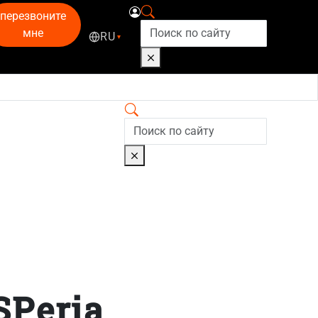
перезвоните
мне
RU
▾
SPeria