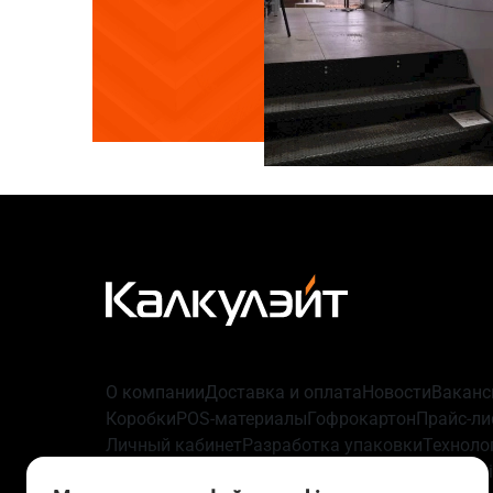
О компании
Доставка и оплата
Новости
Ваканс
Коробки
POS-материалы
Гофрокартон
Прайс-ли
Личный кабинет
Разработка упаковки
Техноло
данных
Политика использования файлов cooki