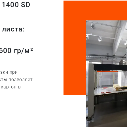
 1400 SD
листа:
600 гр/м²
зки при
сты позволяет
 картон в