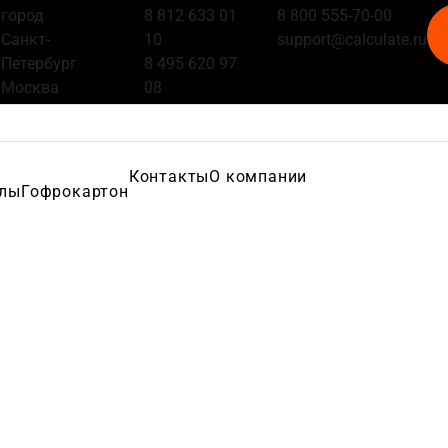
город
8 812 633 01
8 800 555-70-00
Санкт-
10
support@calculate.ru
Петербург
8 495 620 97
Москва
08
Контакты
О компании
алы
Гофрокартон