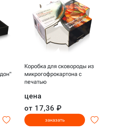
Коробка д
Коробка для сковороды из
блюдцем к
ддон"
микрогофрокартона с
"пачка"
печатью
цена
цена
от 34,5
от 17,36 ₽
заказать
за