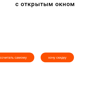
с открытым окном
ссчитать самому
хочу скидку