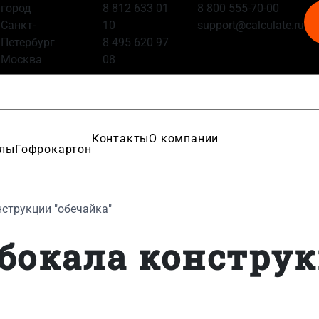
город
8 812 633 01
8 800 555-70-00
Санкт-
10
support@calculate.ru
Петербург
8 495 620 97
Москва
08
Контакты
О компании
алы
Гофрокартон
струкции "обечайка"
 бокала констру