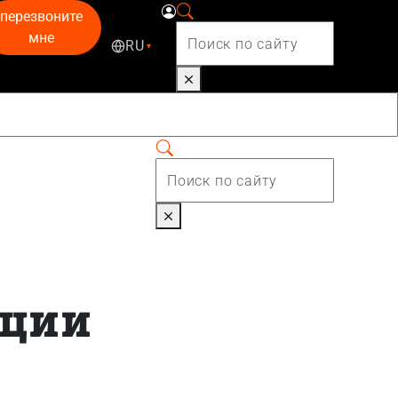
перезвоните
мне
RU
▾
кции