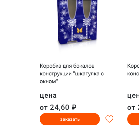
вороды с
Коробка для бокалов
Коро
крытием
конструкции "шкатулка с
конс
окном"
цена
це
от 24,60 ₽
от 
заказать