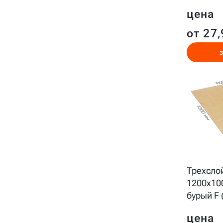
цена
от 27,
Трехсло
1200x10
бурый F 
цена