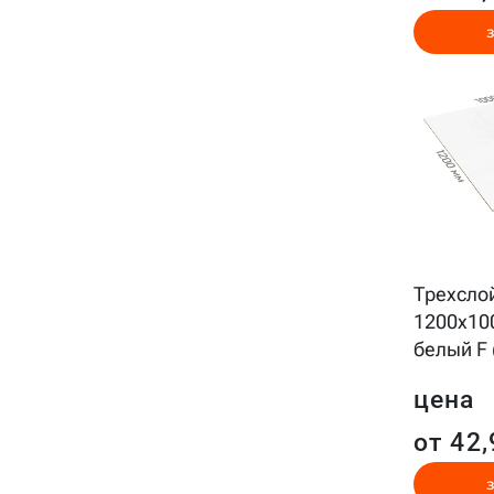
Трехсло
1200x10
белый F 
цена
от 42,