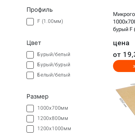
Профиль
Микрого
F (1.00мм)
1000x70
бурый F 
цена
Цвет
от 19,
Бурый/белый
Бурый/бурый
Белый/белый
Размер
1000x700мм
1200x800мм
1200x1000мм