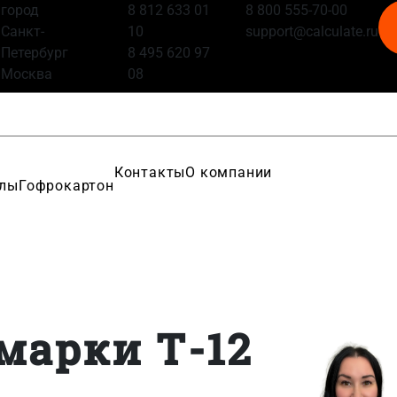
город
8 812 633 01
8 800 555-70-00
Санкт-
10
support@calculate.ru
Петербург
8 495 620 97
Москва
08
Контакты
О компании
алы
Гофрокартон
марки Т-12