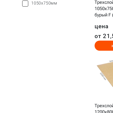
Трехсло
1050x750мм
1050x75
бурый F 
цена
от 21,
Трехсло
1200x80