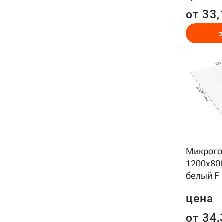
от 33,
Микрого
1200x80
белый F 
цена
от 34,