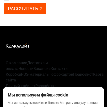
РАССЧИТАТЬ
О компании
Доставка и
оплата
Новости
Вакансии
Контакты
Коробки
POS-материалы
Гофрокартон
Прайс-лист
Карта
сайта
Личный кабинет
Разработка
упаковки
Технологии
Политика
Мы используем файлы cookie
конфиденциальности
Пользовательское
соглашение
Согласие на обработку персональных
Мы используем cookies и Яндекс Метрику для улучшения