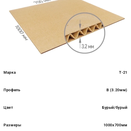
Марка
Т-21
Профиль
B (3.20мм)
Цвет
Бурый/бурый
Размеры
1000x700мм