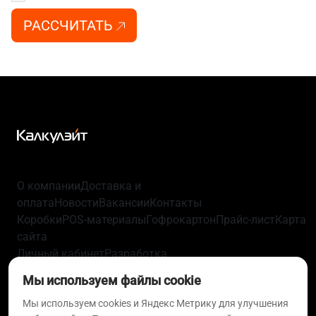
РАССЧИТАТЬ
О компании
Доставка и
оплата
Новости
Вакансии
Контакты
Коробки
POS-материалы
Гофрокартон
Прайс-лист
Карта
сайта
Личный кабинет
Разработка
упаковки
Технологии
Политика
Мы используем файлы cookie
конфиденциальности
Пользовательское
соглашение
Согласие на обработку персональных
Мы используем cookies и Яндекс Метрику для улучшения