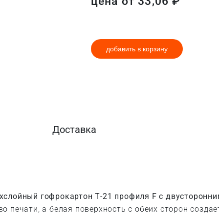
цена от
33,06
₽
добавить в корзину
Доставка
хслойный гофрокартон Т-21 профиля F с двусторонн
о печати, а белая поверхность с обеих сторон созда