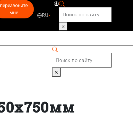
перезвоните
мне
RU
▾
050x750мм