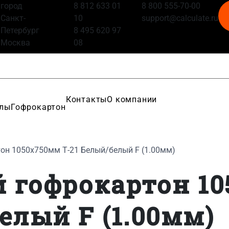
город
8 812 633 01
8 800 555-70-00
Санкт-
10
support@calculate.ru
Петербург
8 495 620 97
Москва
08
Контакты
О компании
алы
Гофрокартон
он 1050x750мм Т-21 Белый/белый F (1.00мм)
 гофрокартон 1
елый F (1.00мм)