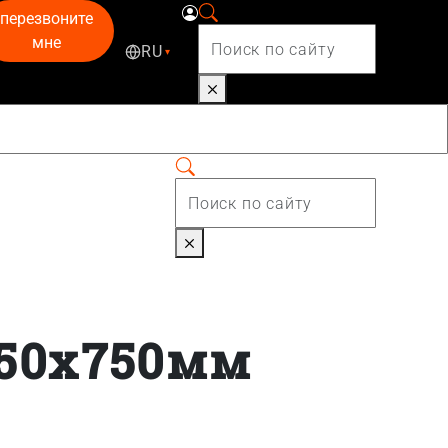
перезвоните
мне
RU
▾
050x750мм