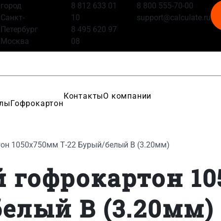
город
8 812 633 01
8 800 555-70-00
Санкт-
10
support@calculate.ru
Петербург
8 495 620 97
Москва
08
Контакты
О компании
алы
Гофрокартон
он 1050x750мм Т-22 Бурый/белый B (3.20мм)
 гофрокартон 1
елый B (3.20мм)