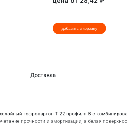
цена от
28,42
₽
добавить в корзину
Доставка
хслойный гофрокартон Т-22 профиля B с комбиниро
четание прочности и амортизации, а белая поверхнос