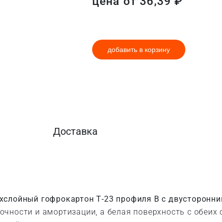
цена от
36,39
₽
добавить в корзину
Доставка
хслойный гофрокартон Т-23 профиля B с двусторонн
чности и амортизации, а белая поверхность с обеих 