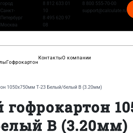
город
8 812 633 01
8 800 555-70-00
Санкт-
10
support@calculate.ru
Петербург
8 495 620 97
Москва
08
Контакты
О компании
алы
Гофрокартон
он 1050x750мм Т-23 Белый/белый B (3.20мм)
 гофрокартон 1
елый B (3.20мм)