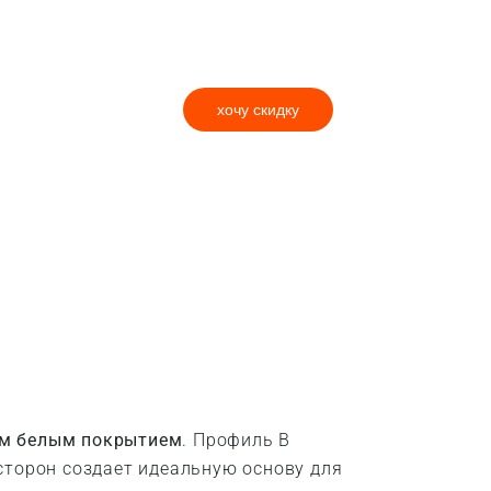
хочу скидку
им белым покрытием
. Профиль B
сторон создает идеальную основу для