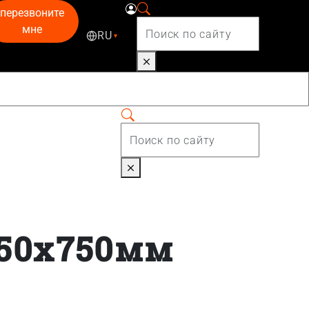
перезвоните
мне
RU
▾
050x750мм