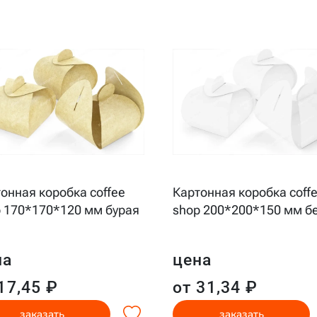
онная коробка coffee
Картонная коробка coff
 170*170*120 мм бурая
shop 200*200*150 мм б
на
цена
17,45 ₽
от 31,34 ₽
заказать
заказать