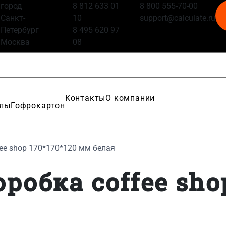
город
8 812 633 01
8 800 555-70-00
Санкт-
10
support@calculate.ru
Петербург
8 495 620 97
Москва
08
Контакты
О компании
алы
Гофрокартон
ee shop 170*170*120 мм белая
робка coffee shop