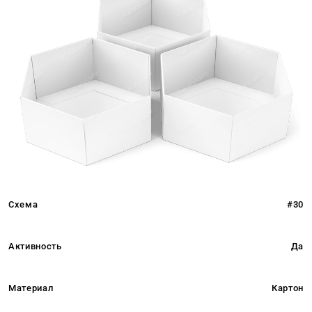
Схема
#30
Активность
Да
Материал
Картон