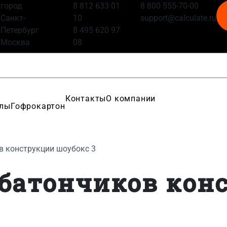
город
8 812 633 01
8 800 555-70-00
Санкт-
10
support@calculate.ru
Петербург
8 495 620 97
Москва
08
Контакты
О компании
алы
Гофрокартон
в конструкции шоубокс 3
 батончиков кон