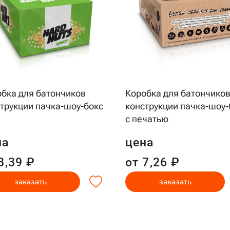
бка для батончиков
Коробка для батончико
трукции пачка-шоу-бокс
конструкции пачка-шоу-
с печатью
на
цена
8,39 ₽
от 7,26 ₽
заказать
заказать