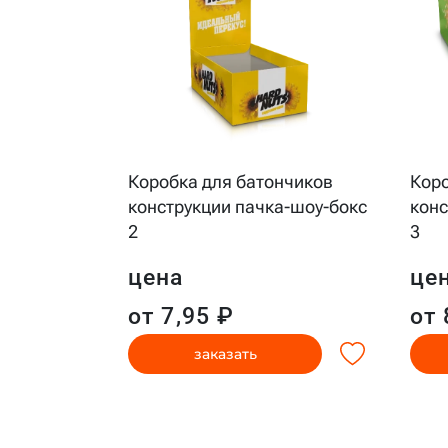
оладные
Коробка для батончиков
Коро
шоу-бокс с
конструкции пачка-шоу-бокс
конс
2
3
цена
це
от 7,95 ₽
от 
заказать