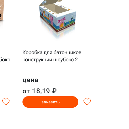
Коробка д
в
Коробка для батончиков
конструкц
бокс
конструкции шоубокс 2
печатью
цена
цена
от 16,1
от 18,19 ₽
заказать
за