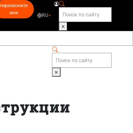
перезвоните
мне
RU
▾
струкции