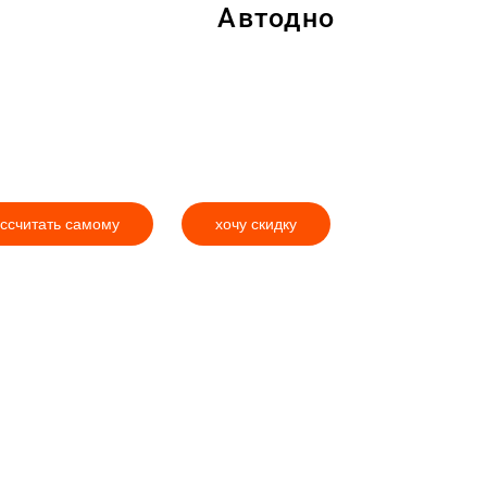
Автодно
ссчитать самому
хочу скидку