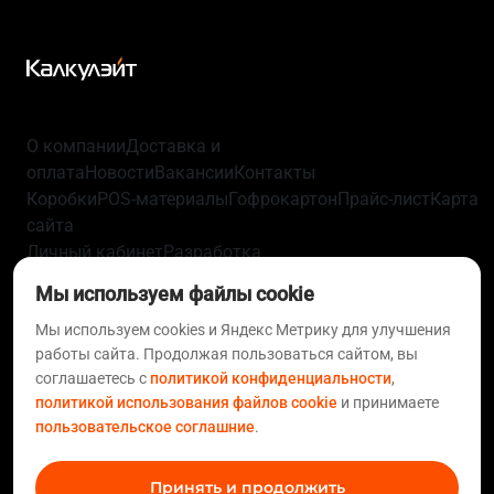
О компании
Доставка и
оплата
Новости
Вакансии
Контакты
Коробки
POS-материалы
Гофрокартон
Прайс-лист
Карта
сайта
Личный кабинет
Разработка
упаковки
Технологии
Политика
Мы используем файлы cookie
конфиденциальности
Пользовательское
соглашение
Мы используем cookies и Яндекс Метрику для улучшения
Согласие на обработку персональных
работы сайта. Продолжая пользоваться сайтом, вы
данных
Политика использования файлов
соглашаетесь с
политикой конфиденциальности
,
cookie
Статьи
FAQ
политикой использования файлов cookie
и принимаете
+7 812 633-01-10
+7 495 620-97-08
support@calculate.ru
пользовательское соглашние
.
8 800 555-70-00
Принять и продолжить