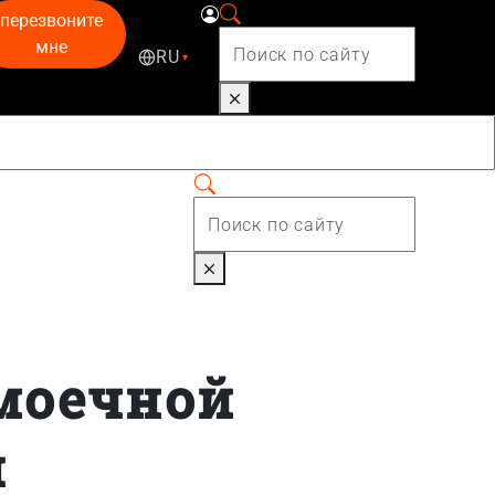
перезвоните
мне
RU
▾
омоечной
я