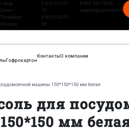
город
8 812 633 01
8 800 555-70-00
Санкт-
10
support@calculate.ru
Петербург
8 495 620 97
Москва
08
Контакты
О компании
алы
Гофрокартон
посудомоечной машины 150*150*150 мм белая
 соль для посуд
150*150 мм бела