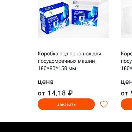
тки для
Коробка под порошок для
Коро
ашин
посудомоечных машин
пос
ерная
180*80*150 мм
180
цена
це
от 14,18 ₽
от 
заказать