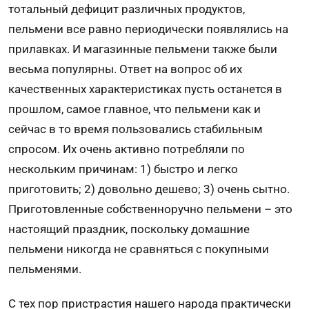
тотальный де­фицит различных продуктов,
пельмени все равно периодичес­ки появлялись на
прилавках. И ма­газинные пельмени также были
весьма популярны. Ответ на вопрос об их
качественных характеристи­ках пусть останется в
про­шлом, самое главное, что пельмени как и
сейчас в то время пользовались стабильным
спросом. Их очень активно потребля­ли по
нескольким при­чинам: 1) быстро и легко
приготовить; 2) довольно дешево; 3) очень сыт­но.
Приготовленные собст­венноручно пельмени – это
настоящий праздник, поскольку домашние
пельмени никогда не сравняться с покупными
пельменями.
С тех пор пристрастия нашего наро­да практически