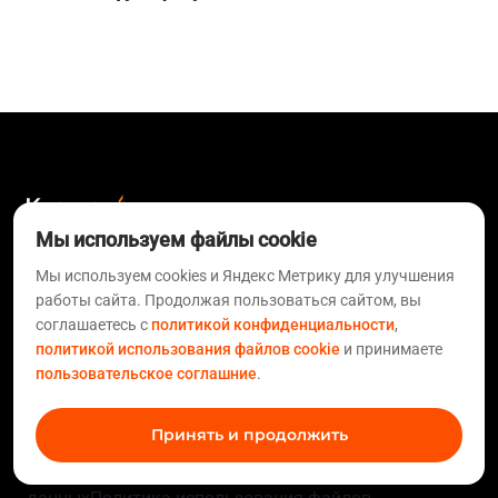
Мы используем файлы cookie
Мы используем cookies и Яндекс Метрику для улучшения
О компании
Доставка и
работы сайта. Продолжая пользоваться сайтом, вы
оплата
Новости
Вакансии
Контакты
соглашаетесь с
политикой конфиденциальности
,
Коробки
POS-материалы
Гофрокартон
Прайс-лист
Карта
политикой использования файлов cookie
и принимаете
сайта
пользовательское соглашние
.
Личный кабинет
Разработка
упаковки
Технологии
Политика
Принять и продолжить
конфиденциальности
Пользовательское
соглашение
Согласие на обработку персональных