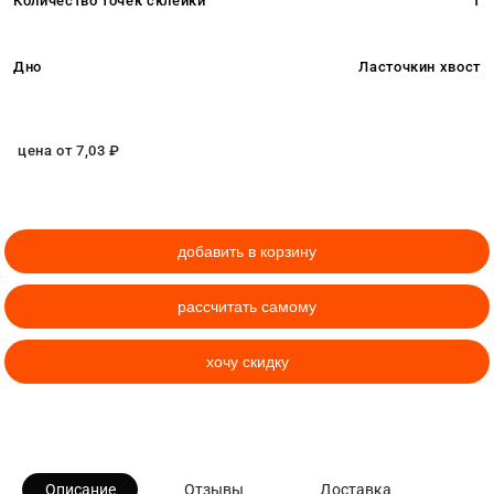
Количество точек склейки
1
Дно
Ласточкин хвост
цена от
7,03
₽
добавить в корзину
рассчитать самому
хочу скидку
Описание
Отзывы
Доставка