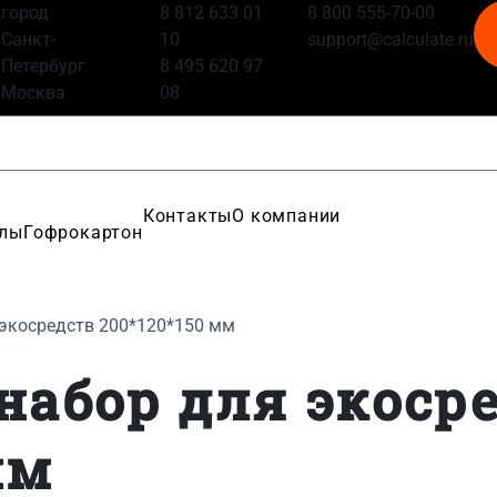
город
8 812 633 01
8 800 555-70-00
Санкт-
10
support@calculate.ru
Петербург
8 495 620 97
Москва
08
Контакты
О компании
алы
Гофрокартон
 экосредств 200*120*150 мм
набор для экоср
мм