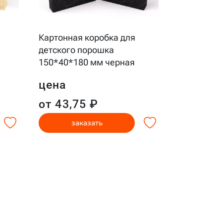
Картонная
Картонная коробка для
пятновыв
детского порошка
120*120*
150*40*180 мм черная
цена
цена
от 11,1
от 43,75 ₽
заказать
за