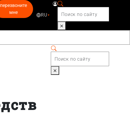
перезвоните
мне
RU
▾
едств