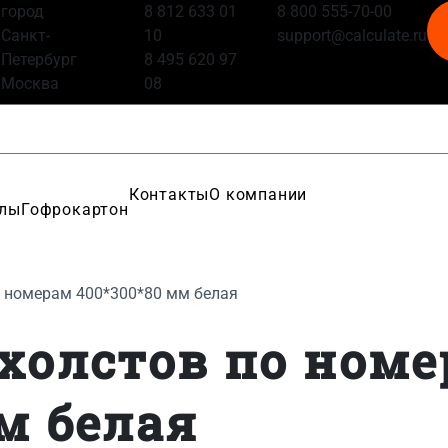
город
8 812 633 01
8 800 555-70-00
Санкт-
10
support@calculate.ru
Петербург
8 495 620 97
Москва
08
Контакты
О компании
алы
Гофрокартон
о номерам 400*300*80 мм белая
 холстов по ном
м белая