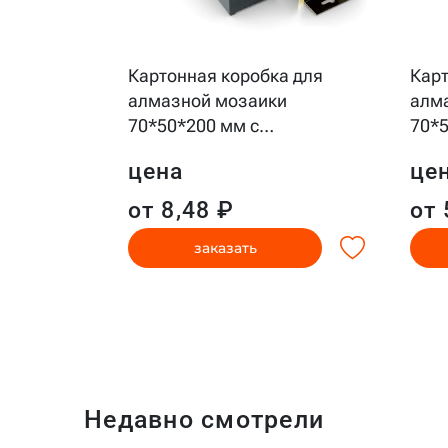
р
Картонная коробка для
Карт
л
алмазной мозаики
алм
70*50*200 мм с
…
70*5
цена
це
от 8,48 ₽
от 
заказать
Недавно смотрели