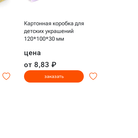
Картонная
Картонная коробка для
детских у
детских украшений
120*100*3
120*100*30 мм
цена
цена
от 5,23
от 8,83 ₽
заказать
за