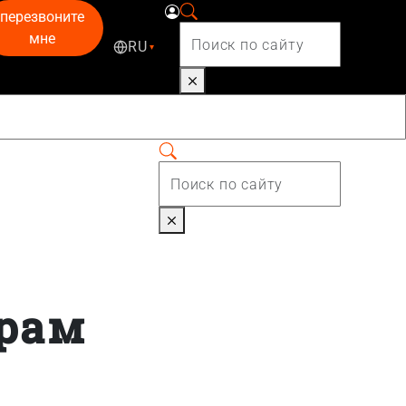
перезвоните
мне
RU
▾
ерам