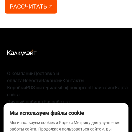
РАССЧИТАТЬ
О компании
Доставка и
оплата
Новости
Вакансии
Контакты
Коробки
POS-материалы
Гофрокартон
Прайс-лист
Карта
сайта
Личный кабинет
Разработка
упаковки
Технологии
Политика
Мы используем файлы cookie
конфиденциальности
Пользовательское
Мы используем cookies и Яндекс Метрику для улучшения
соглашение
Согласие на обработку персональных
работы сайта. Продолжая пользоваться сайтом, вы
данных
Политика использования файлов