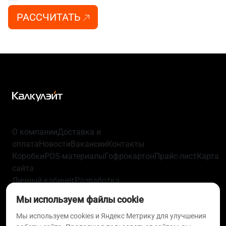
РАССЧИТАТЬ
О компании
Доставка и
оплата
Новости
Вакансии
Контакты
Коробки
POS-материалы
Гофрокартон
Прайс-лист
Карта
сайта
Личный кабинет
Разработка
упаковки
Технологии
Политика
Мы используем файлы cookie
конфиденциальности
Пользовательское
соглашение
Согласие на обработку персональных
Мы используем cookies и Яндекс Метрику для улучшения