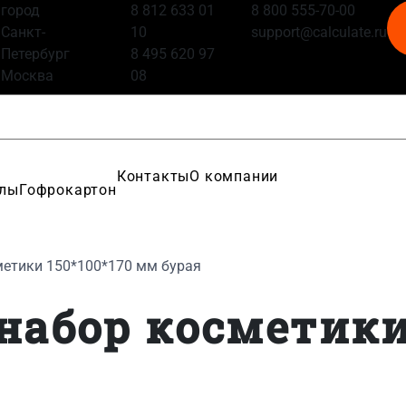
город
8 812 633 01
8 800 555-70-00
Санкт-
10
support@calculate.ru
Петербург
8 495 620 97
Москва
08
Контакты
О компании
алы
Гофрокартон
метики 150*100*170 мм бурая
набор косметики