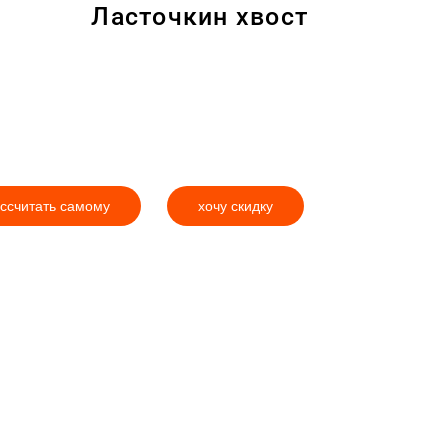
Ласточкин хвост
ссчитать самому
хочу скидку