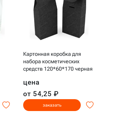
Картонная
Картонная коробка для
набор 150
набора косметических
средств 120*60*170 черная
цена
цена
от 22,9
от 54,25 ₽
заказать
за