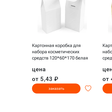
рочный
Картонная коробка для
Карт
набора косметических
набо
черная
средств 120*60*170 белая
сред
цена
це
от 5,43 ₽
от 
заказать