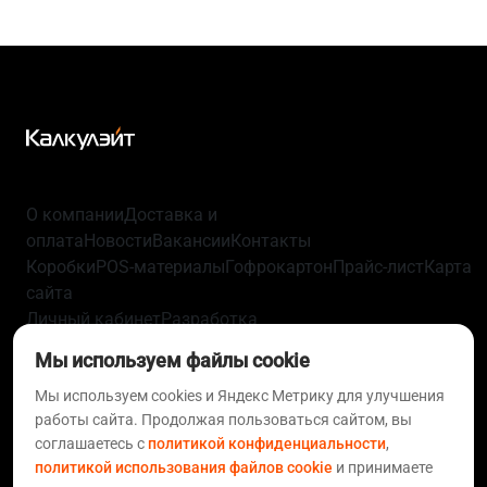
О компании
Доставка и
оплата
Новости
Вакансии
Контакты
Коробки
POS-материалы
Гофрокартон
Прайс-лист
Карта
сайта
Личный кабинет
Разработка
упаковки
Технологии
Политика
Мы используем файлы cookie
конфиденциальности
Пользовательское
соглашение
Мы используем cookies и Яндекс Метрику для улучшения
Согласие на обработку персональных
работы сайта. Продолжая пользоваться сайтом, вы
данных
Политика использования файлов
соглашаетесь с
политикой конфиденциальности
,
cookie
Статьи
FAQ
политикой использования файлов cookie
и принимаете
+7 812 633-01-10
+7 495 620-97-08
support@calculate.ru